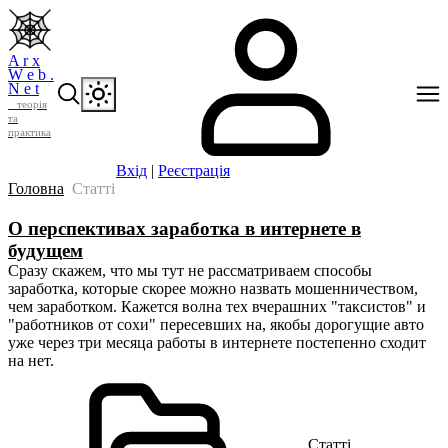
A r x
W e b .
N e t
теорія
та
практика
Вхід
|
Реєстрація
Головна
Статті
О перспективах заработка в интернете в
будущем
Сразу скажем, что мы тут не рассматриваем способы
заработка, которые скорее можно назвать мошенничеством,
чем заработком. Кажется волна тех вчерашних "таксистов" и
"работников от сохи" пересевших на, якобы дорогущие авто
уже через три месяца работы в интернете постепенно сходит
на нет.
Статті