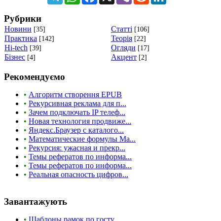
Рубрики
Новини
Статті
[35]
[106]
Практика
Теорія
[142]
[22]
Hi-tech
Огляди
[39]
[17]
Бізнес
Акцент
[4]
[2]
Рекомендуємо
•
Алгоритм створення EPUB
•
Рекурсивная реклама для п...
•
Зачем подключать IP телеф...
•
Новая технология продвиже...
•
Яндекс.Браузер с каталого...
•
Математические формулы Ma...
•
Рекурсия: ужасная и прекр...
•
Темы рефератов по информа...
•
Темы рефератов по информа...
•
Реальная опасность цифров...
Завантажують
•
Шаблоны рамок по госту