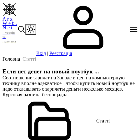
A r x
W e b .
N e t
теорія
та
практика
Вхід
|
Реєстрація
Головна
Статті
Если нет денег на новый ноутбук ...
Соотношение зарплат на Западе и цен на компьютерную
технику вполне адекватное - чтобы купить новый ноутбук не
надо откладывать с зарплаты деньги несколько месяцев.
Курсовая разница беспощадна.
Статті