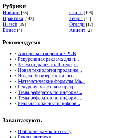
Рубрики
Новини
Статті
[35]
[106]
Практика
Теорія
[142]
[22]
Hi-tech
Огляди
[39]
[17]
Бізнес
Акцент
[4]
[2]
Рекомендуємо
•
Алгоритм створення EPUB
•
Рекурсивная реклама для п...
•
Зачем подключать IP телеф...
•
Новая технология продвиже...
•
Яндекс.Браузер с каталого...
•
Математические формулы Ma...
•
Рекурсия: ужасная и прекр...
•
Темы рефератов по информа...
•
Темы рефератов по информа...
•
Реальная опасность цифров...
Завантажують
•
Шаблоны рамок по госту
•
Буквы аватарки