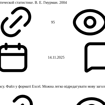
ической статистике. В. Е. Гмурман. 2004
95
14.11.2025
су. Файл у форматі Excel. Можна легко відредагувати мову заго