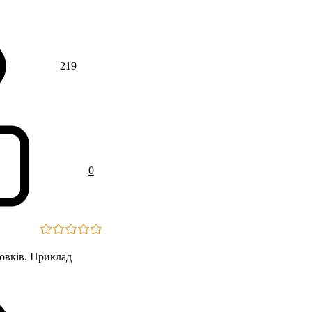
219
0
ловків. Приклад