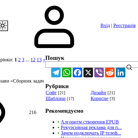
Вхід
|
Реєстрація
Пошук
рінки
:
1
2
3
...
12
13
»
Telegram
WhatsApp
Facebook
X
Viber
Reddit
Linke
нави «Сборник задач
Рубрики
Cофт
Дизайн
[21]
[21]
Шаблони
Корисне
[17]
[3]
Рекомендуємо
216
•
Алгоритм створення EPUB
•
Рекурсивная реклама для п...
•
Зачем подключать IP телеф...