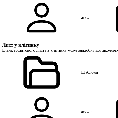
arxwin
Лист у клітинку
Бланк зошитового листа в клітинку може знадобитися школярам 
Шаблони
arxwin