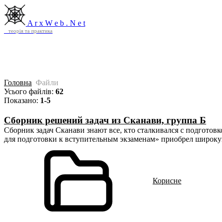
Головна
Архів
Файли
Контакти
Про
A r x W e b . N e t
теорія та практика
Головна
Файли
Усього файлів
:
62
Показано
:
1-5
Сборник решений задач из Сканави, группа Б
Сборник задач Сканави знают все, кто сталкивался с подгото
для подготовки к вступительным экзаменам» приобрел широку
Корисне