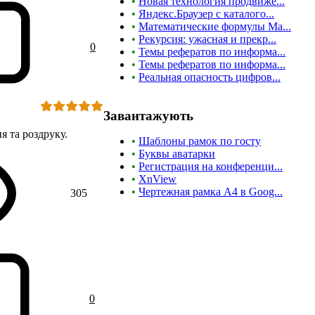
•
Новая технология продвиже...
•
Яндекс.Браузер с каталого...
•
Математические формулы Ma...
•
Рекурсия: ужасная и прекр...
0
•
Темы рефератов по информа...
•
Темы рефератов по информа...
•
Реальная опасность цифров...
Завантажують
я та роздруку.
•
Шаблоны рамок по госту
•
Буквы аватарки
•
Регистрация на конференци...
•
XnView
•
Чертежная рамка А4 в Goog...
305
0