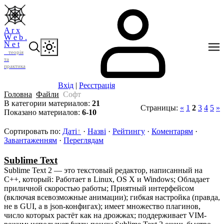
A r x
W e b .
N e t
теорія
та
практика
Вхід
|
Реєстрація
Головна
Файли
Cофт
В категории материалов
:
21
Страницы
:
«
1
2
3
4
5
»
Показано материалов
:
6-10
Сортировать по
:
Даті
·
Назві
·
Рейтингу
·
Коментарям
·
Завантаженням
·
Переглядам
Sublime Text
Sublime Text 2 — это текстовый редактор, написанный на
C++, который: Работает в Linux, OS X и Windows; Обладает
приличной скоростью работы; Приятный интерфейсом
(включая всевозможные анимации); гибкая настройка (правда,
не в GUI, а в json-конфигах); имеет множество плагинов,
число которых растёт как на дрожжах; поддерживает VIM-