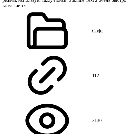
режим; использует fuzzy-поиск; Sublime Text 2 очень быстро
запускается.
Cофт
112
3130