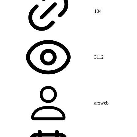
104
3112
arxweb