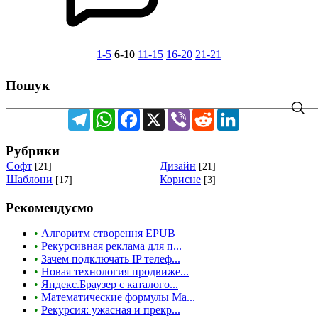
1-5
6-10
11-15
16-20
21-21
Пошук
Telegram
WhatsApp
Facebook
X
Viber
Reddit
LinkedIn
Рубрики
Cофт
Дизайн
[21]
[21]
Шаблони
Корисне
[17]
[3]
Рекомендуємо
•
Алгоритм створення EPUB
•
Рекурсивная реклама для п...
•
Зачем подключать IP телеф...
•
Новая технология продвиже...
•
Яндекс.Браузер с каталого...
•
Математические формулы Ma...
•
Рекурсия: ужасная и прекр...