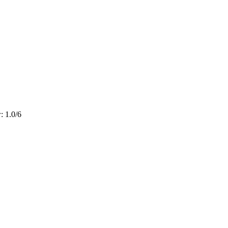
г
:
1.0
/
6