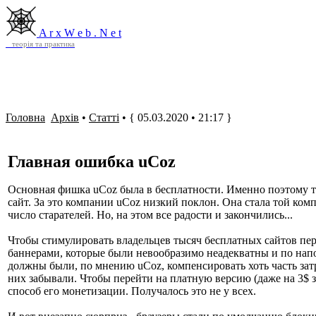
Головна
Архів
Файли
Контакти
Про сайт
A r x W e b . N e t
теорія та практика
Головна
Архів
•
Статті
• { 05.03.2020 • 21:17 }
Главная ошибка uCoz
Основная фишка uCoz была в бесплатности. Именно поэтому ту
сайт. За это компании uCoz низкий поклон. Она стала той ком
число старателей. Но, на этом все радости и закончились...
Чтобы стимулировать владельцев тысяч бесплатных сайтов пер
баннерами, которые были невообразимо неадекватны и по нап
должны были, по мнению uCoz, компенсировать хоть часть затр
них забывали. Чтобы перейти на платную версию (даже на 3$ з
способ его монетизации. Получалось это не у всех.