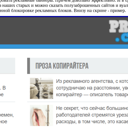
ровать рекламные баннеры. Причем довольно эффективно. И в од
 наших старых и можно сказать полузаброшенных сайтов и вуаля
енной блокировке рекламных блоков. Внизу на скрине - пример.