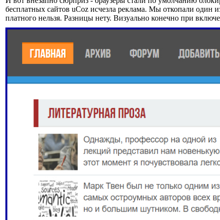
И вот внезапно сюрприз - браузеры стали по умолчанию блоки
бесплатных сайтов uCoz исчезла реклама. Мы откопали один из
платного нельзя. Разницы нету. Визуально конечно при включ