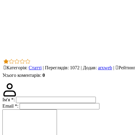
Категорія
:
Статті
|
Переглядів
:
1072
|
Додав
:
arxweb
|
Рейтин
Усього коментарів
:
0
Ім'я
*
:
Email
*
: