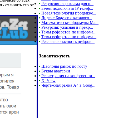
ночасье со всех
•
Рекурсивная реклама для п...
 - отличить его от
•
Зачем подключать IP телеф...
•
Новая технология продвиже...
•
Яндекс.Браузер с каталого...
•
Математические формулы Ma...
•
Рекурсия: ужасная и прекр...
•
Темы рефератов по информа...
•
Темы рефератов по информа...
•
Реальная опасность цифров...
Завантажують
•
Шаблоны рамок по госту
•
Буквы аватарки
•
Регистрация на конференци...
•
XnView
•
Чертежная рамка А4 в Goog...