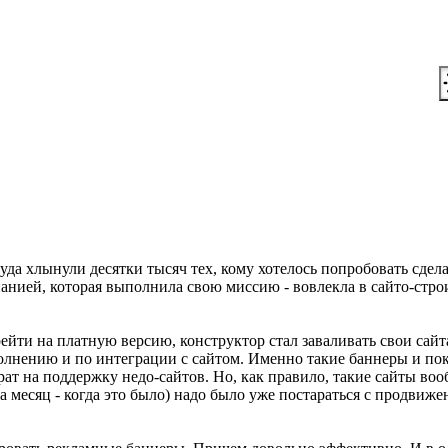
Ще..
{ Мова | Укр }
да хлынули десятки тысяч тех, кому хотелось попробовать сдел
панией, которая выполнила свою миссию - вовлекла в сайто-стр
ейти на платную версию, конструктор стал заваливать свои сай
олнению и по интеграции с сайтом. Именно такие баннеры и пок
ат на поддержку недо-сайтов. Но, как правило, такие сайты воо
а месяц - когда это было) надо было уже постараться с продвиже