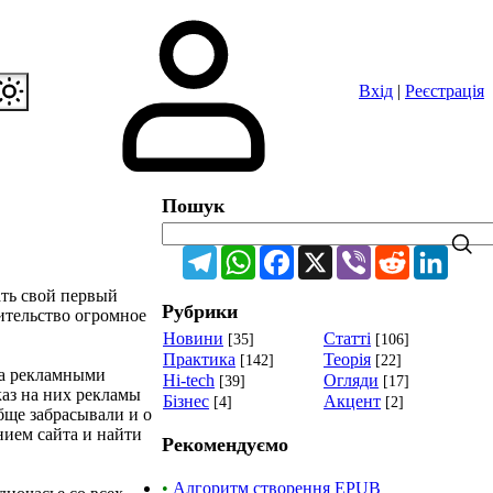
Вхід
|
Реєстрація
Пошук
Telegram
WhatsApp
Facebook
X
Viber
Reddit
Linke
ать свой первый
Рубрики
оительство огромное
Новини
Статті
[35]
[106]
Практика
Теорія
[142]
[22]
та рекламными
Hi-tech
Огляди
[39]
[17]
аз на них рекламы
Бізнес
Акцент
[4]
[2]
бще забрасывали и о
нием сайта и найти
Рекомендуємо
•
Алгоритм створення EPUB